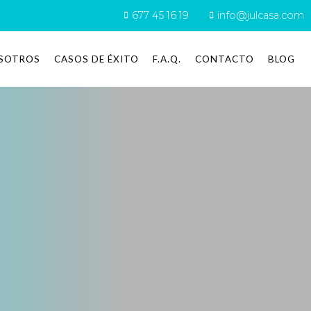
677 45 16 19
info@julcasa.com
SOTROS
CASOS DE ÉXITO
F.A.Q.
CONTACTO
BLOG