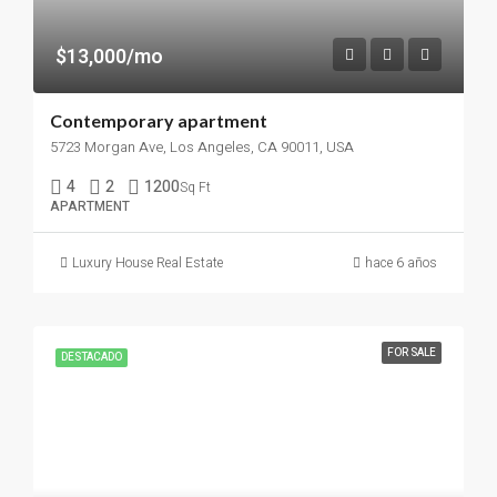
$13,000/mo
Contemporary apartment
5723 Morgan Ave, Los Angeles, CA 90011, USA
4
2
1200
Sq Ft
APARTMENT
Luxury House Real Estate
hace 6 años
FOR SALE
DESTACADO