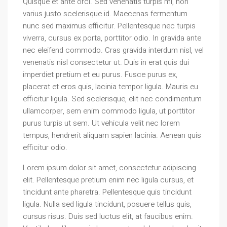
Quisque et ante orci. Sed venenatis turpis mi, non
varius justo scelerisque id. Maecenas fermentum
nunc sed maximus efficitur. Pellentesque nec turpis
viverra, cursus ex porta, porttitor odio. In gravida ante
nec eleifend commodo. Cras gravida interdum nisl, vel
venenatis nisl consectetur ut. Duis in erat quis dui
imperdiet pretium et eu purus. Fusce purus ex,
placerat et eros quis, lacinia tempor ligula. Mauris eu
efficitur ligula. Sed scelerisque, elit nec condimentum
ullamcorper, sem enim commodo ligula, ut porttitor
purus turpis ut sem. Ut vehicula velit nec lorem
tempus, hendrerit aliquam sapien lacinia. Aenean quis
efficitur odio.
Lorem ipsum dolor sit amet, consectetur adipiscing
elit. Pellentesque pretium enim nec ligula cursus, et
tincidunt ante pharetra. Pellentesque quis tincidunt
ligula. Nulla sed ligula tincidunt, posuere tellus quis,
cursus risus. Duis sed luctus elit, at faucibus enim.