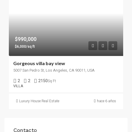
$990,000
$6,000/sq ft
Gorgeous villa bay view
5007 San Pedro St, Los Angeles, CA 90011, USA
2
2
2150
Sq Ft
VILLA
Luxury House Real Estate
hace 6 años
Contacto