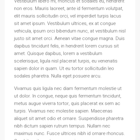
Vestibulum libero mi, rhoncus et sodales eu, hendrerit
non eros. Mauris laoreet, ante id fermentum volutpat,
elit mauris sollicitudin orci, vel imperdiet turpis lacus
sit amet ipsum. Vestibulum ultrices, ex at congue
vehicula, ipsum orci bibendum nunc, at vestibulum nisl
justo sit amet orci. Aenean vitae congue magna. Duis
dapibus tincidunt felis, in hendrerit lorem cursus sit
amet. Quisque dapibus, lorem a vestibulum
scelerisque, ligula nisl placerat turpis, eu venenatis
sapien dolor in quam. Ut eu tortor sollicitudin leo
sodales pharetra. Nulla eget posuere arcu.
Vivamus quis ligula nec diam fermentum molestie ut
ut dolor. In congue, neque quis fermentum tincidunt,
metus augue viverra tortor, quis placerat ex sem ac
turpis. Vivamus nec molestie sapien. Maecenas
aliquet sit amet odio et ornare. Suspendisse pharetra
nibh dictum sapien rutrum tempus. Nullam nec
maximus nunc. Fusce ultrices nibh id ornare rhoncus.