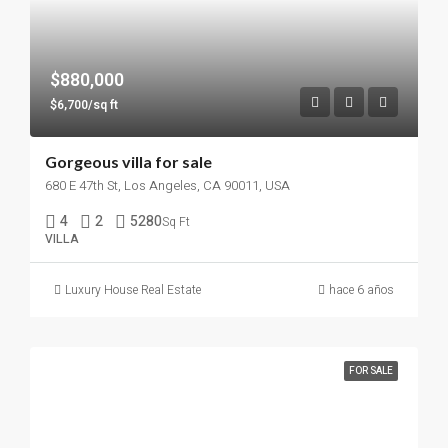
$880,000
$6,700/sq ft
Gorgeous villa for sale
680 E 47th St, Los Angeles, CA 90011, USA
4
2
5280
Sq Ft
VILLA
Luxury House Real Estate
hace 6 años
FOR SALE