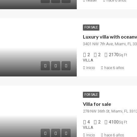
header
hace 6 años
FOR SALE
Luxury villa with ocean
3401 NW 7th Ave, Miami, FL 3
2
2
2170
Sq Ft
VILLA
Inicio
hace 6 años
FOR SALE
Villa for sale
278 NW 36th St, Miami, FL 331
4
2
4100
Sq Ft
VILLA
Inicio
hace 6 años