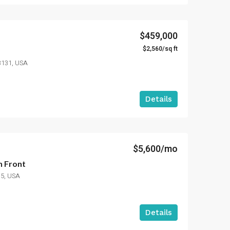
$459,000
$2,560/sq ft
3131, USA
Details
$5,600/mo
n Front
35, USA
Details