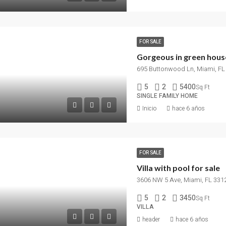
FOR SALE
Gorgeous in green hous
695 Buttonwood Ln, Miami, FL
5
2
5400
Sq Ft
SINGLE FAMILY HOME
Inicio
hace 6 años
FOR SALE
Villa with pool for sale
3606 NW 5 Ave, Miami, FL 331
5
2
3450
Sq Ft
VILLA
header
hace 6 años