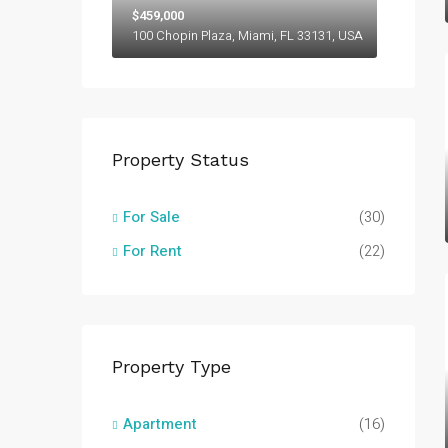
$459,000
100 Chopin Plaza, Miami, FL 33131, USA
Property Status
For Sale
(30)
For Rent
(22)
Property Type
Apartment
(16)