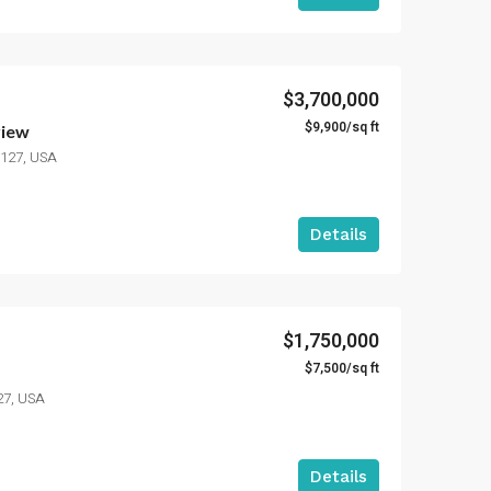
$3,700,000
$9,900/sq ft
view
3127, USA
Details
$1,750,000
$7,500/sq ft
27, USA
Details