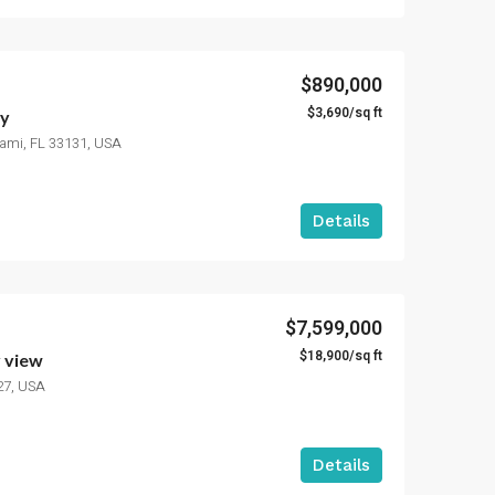
$890,000
$3,690/sq ft
ly
iami, FL 33131, USA
Details
$7,599,000
$18,900/sq ft
y view
27, USA
Details