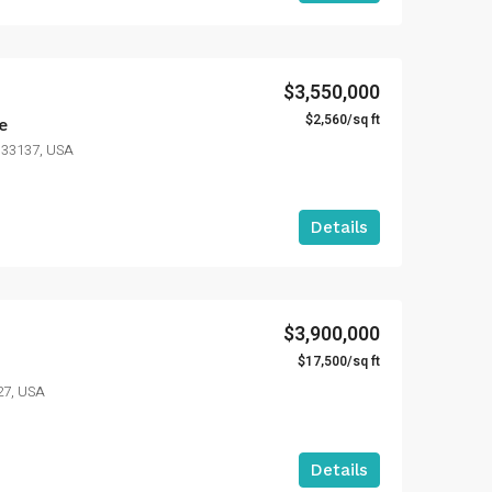
$3,550,000
$2,560/sq ft
e
 33137, USA
Details
$3,900,000
$17,500/sq ft
27, USA
Details