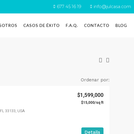
677 45 16 19
info@julcasa.com
SOTROS
CASOS DE ÉXITO
F.A.Q.
CONTACTO
BLOG
Ordenar por:
$1,599,000
$15,000/sq ft
 FL 33133, USA
Details