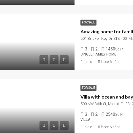
FOR SALE
Amazing home for fami
501 Brickell Key Dr STE 400, M
3
2
1450
Sq Ft
SINGLE FAMILY HOME
Inicio
hace 6 años
FOR SALE
Villa with ocean and ba
500 NW 36th St, Miami, FL 331
3
2
2540
Sq Ft
VILLA
Inicio
hace 6 años