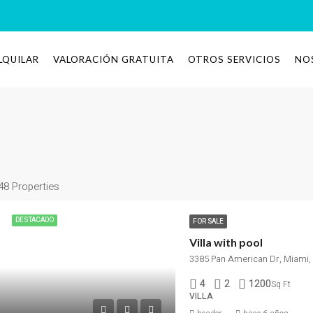
LQUILAR
VALORACIÓN GRATUITA
OTROS SERVICIOS
NO
48 Properties
DESTACADO
FOR SALE
Villa with pool
3385 Pan American Dr, Miami,
4
2
1200
Sq Ft
VILLA