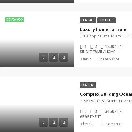
DESTACADO
FOR SALE
HOT OFFER
Luxury home for sale
100 Chopin Plaza, Miami, FL 3
4
2
1200
Sq Ft
SINGLE FAMILY HOME
Inicio
hace 6 años
FOR RENT
Complex Building Ocea
2195 SW 8th St, Miami, FL 331
5
3
3450
Sq Ft
APARTMENT
header
hace 6 años