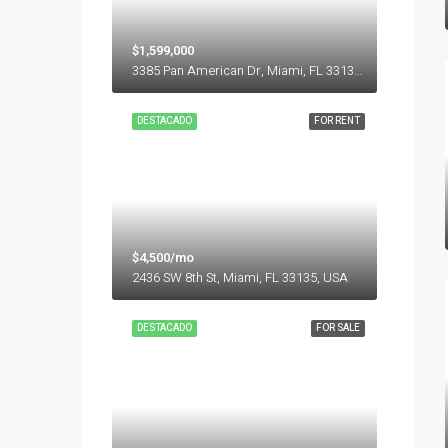
$1,599,000
3385 Pan American Dr, Miami, FL 33133, USA
DESTACADO
FOR RENT
$4,500/mo
2436 SW 8th St, Miami, FL 33135, USA
DESTACADO
FOR SALE