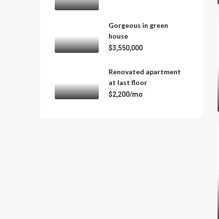
Gorgeous in green
house
$3,550,000
Renovated apartment
at last floor
$2,200/mo